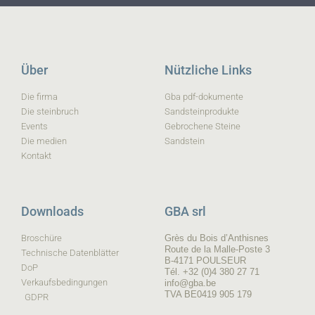
Über
Nützliche Links
Die firma
Gba pdf-dokumente
Die steinbruch
Sandsteinprodukte
Events
Gebrochene Steine
Die medien
Sandstein
Kontakt
Downloads
GBA srl
Broschüre
Grès du Bois d’Anthisnes
Route de la Malle-Poste 3
Technische Datenblätter
B-4171 POULSEUR
DoP
Tél. +32 (0)4 380 27 71
Verkaufsbedingungen
info@gba.be
TVA BE0419 905 179
GDPR