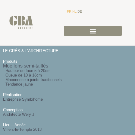
FR
NL
DE
LE GRÉS & L’ARCHITECTURE
Produits
Moellons semi-taillés
Hauteur de face 5 à 20cm
Queue de 10 à 18cm
Maçonnerie à joints traditionnels
Tendance jaune
Réalisation
Entreprise Symbihome
Conception
Architecte Wéry J
Lieu – Année
Villers-le-Temple 2013