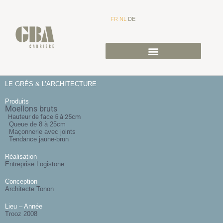
FR
NL
DE
LE GRÉS & L’ARCHITECTURE
Produits
Moellons bruts
Hauteur de face 5 à 25cm
Queue de 8 à 25cm
Maçonnerie avec joints
Tendance jaune-brun
Réalisation
Entreprise Logistone
Conception
Architecte Tonon
Lieu – Année
Trooz 2008