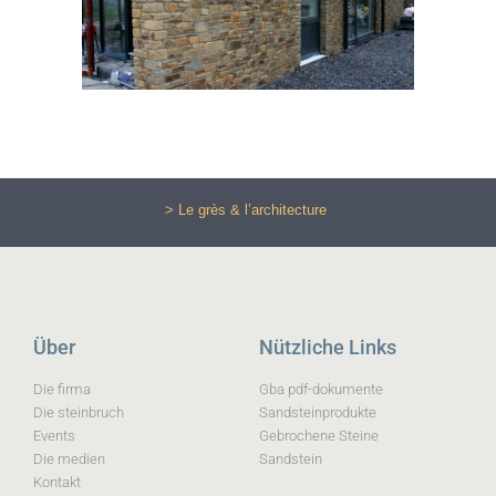
> Le grès & l’architecture
Über
Nützliche Links
Die firma
Gba pdf-dokumente
Die steinbruch
Sandsteinprodukte
Events
Gebrochene Steine
Die medien
Sandstein
Kontakt