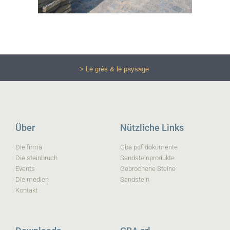
> Le grès & le paysage
Über
Nützliche Links
Die firma
Gba pdf-dokumente
Die steinbruch
Sandsteinprodukte
Events
Gebrochene Steine
Die medien
Sandstein
Kontakt