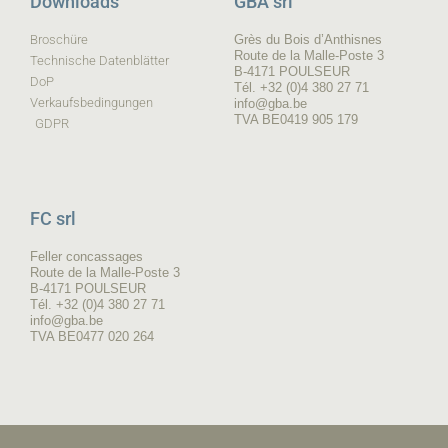
Downloads
GBA srl
Broschüre
Grès du Bois d’Anthisnes
Route de la Malle-Poste 3
Technische Datenblätter
B-4171 POULSEUR
DoP
Tél. +32 (0)4 380 27 71
Verkaufsbedingungen
info@gba.be
TVA BE0419 905 179
GDPR
FC srl
Feller concassages
Route de la Malle-Poste 3
B-4171 POULSEUR
Tél. +32 (0)4 380 27 71
info@gba.be
TVA BE0477 020 264