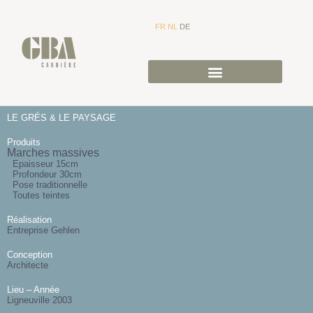
FR
NL
DE
LE GRÉS & LE PAYSAGE
Produits
Marches massives
Epaisseur 15cm
Profondeur 30cm
Pose traditionnelle
Toutes teintes
Réalisation
Entreprise Gehlen
Conception
Architecte
Lieu – Année
Ligneuville 2003