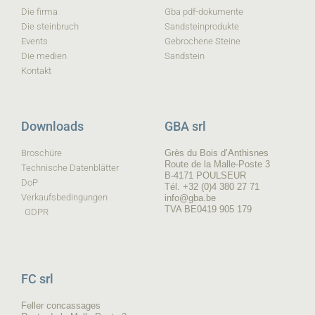
Die firma
Gba pdf-dokumente
Die steinbruch
Sandsteinprodukte
Events
Gebrochene Steine
Die medien
Sandstein
Kontakt
Downloads
GBA srl
Broschüre
Grès du Bois d’Anthisnes
Route de la Malle-Poste 3
Technische Datenblätter
B-4171 POULSEUR
DoP
Tél. +32 (0)4 380 27 71
Verkaufsbedingungen
info@gba.be
TVA BE0419 905 179
GDPR
FC srl
Feller concassages