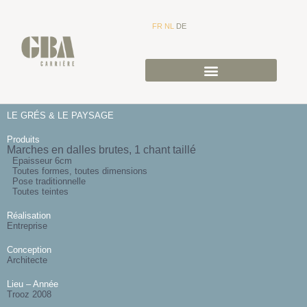
FR
NL
DE
LE GRÉS & LE PAYSAGE
Produits
Marches en dalles brutes, 1 chant taillé
Epaisseur 6cm
Toutes formes, toutes dimensions
Pose traditionnelle
Toutes teintes
Réalisation
Entreprise
Conception
Architecte
Lieu – Année
Trooz 2008