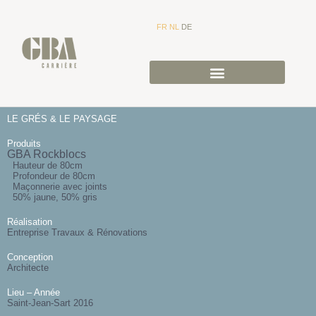
FR
NL
DE
LE GRÉS & LE PAYSAGE
Produits
GBA Rockblocs
Hauteur de 80cm
Profondeur de 80cm
Maçonnerie avec joints
50% jaune, 50% gris
Réalisation
Entreprise Travaux & Rénovations
Conception
Architecte
Lieu – Année
Saint-Jean-Sart 2016