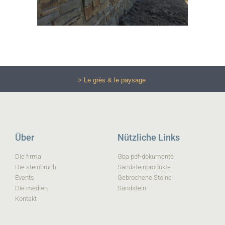
> Le grès & le paysage
Über
Nützliche Links
Die firma
Gba pdf-dokumente
Die steinbruch
Sandsteinprodukte
Events
Gebrochene Steine
Die medien
Sandstein
Kontakt