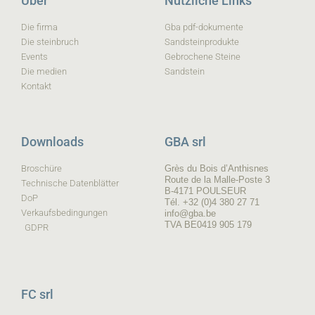
Über
Nützliche Links
Die firma
Gba pdf-dokumente
Die steinbruch
Sandsteinprodukte
Events
Gebrochene Steine
Die medien
Sandstein
Kontakt
Downloads
GBA srl
Broschüre
Grès du Bois d’Anthisnes
Route de la Malle-Poste 3
Technische Datenblätter
B-4171 POULSEUR
DoP
Tél. +32 (0)4 380 27 71
Verkaufsbedingungen
info@gba.be
TVA BE0419 905 179
GDPR
FC srl