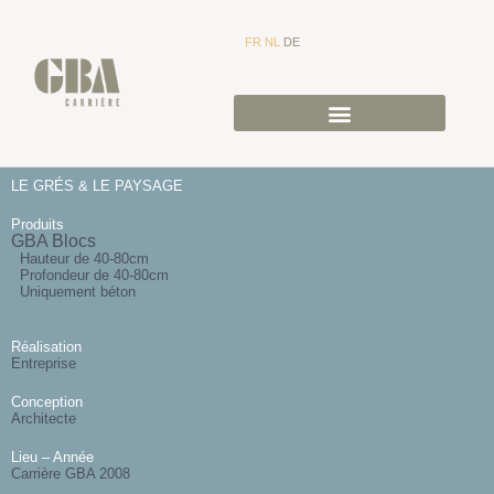
FR
NL
DE
LE GRÉS & LE PAYSAGE
Produits
GBA Blocs
Hauteur de 40-80cm
Profondeur de 40-80cm
Uniquement béton
Réalisation
Entreprise
Conception
Architecte
Lieu – Année
Carrière GBA 2008