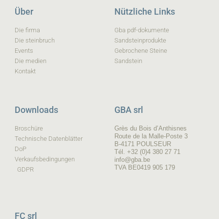
Über
Nützliche Links
Die firma
Gba pdf-dokumente
Die steinbruch
Sandsteinprodukte
Events
Gebrochene Steine
Die medien
Sandstein
Kontakt
Downloads
GBA srl
Broschüre
Grès du Bois d’Anthisnes
Route de la Malle-Poste 3
Technische Datenblätter
B-4171 POULSEUR
DoP
Tél. +32 (0)4 380 27 71
Verkaufsbedingungen
info@gba.be
TVA BE0419 905 179
GDPR
FC srl