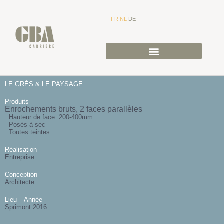
FR
NL
DE
LE GRÉS & LE PAYSAGE
Produits
Enrochements bruts, 2 faces parallèles
Hauteur de face 200-400mm
Posés à sec
Toutes teintes
Réalisation
Entreprise
Conception
Architecte
Lieu – Année
Sprimont 2016