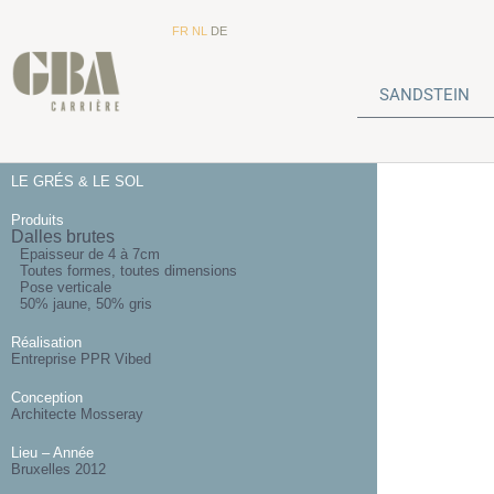
FR
NL
DE
SANDSTEIN
LE GRÉS & LE SOL
Produits
Dalles brutes
Epaisseur de 4 à 7cm
Toutes formes, toutes dimensions
Pose verticale
50% jaune, 50% gris
Réalisation
Entreprise PPR Vibed
Conception
Architecte Mosseray
Lieu – Année
Bruxelles 2012