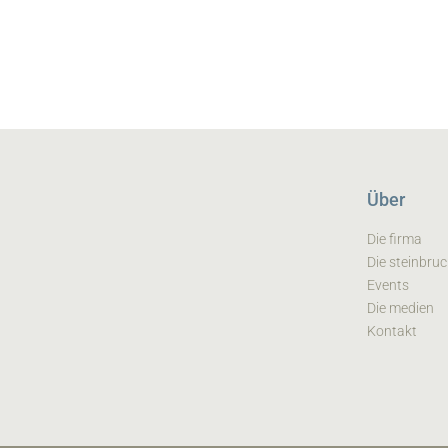
Über
Die firma
Die steinbru
Events
Die medien
Kontakt