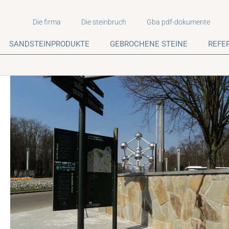
Die firma
Die steinbruch
Gba pdf-dokumente
SANDSTEINPRODUKTE
GEBROCHENE STEINE
REFE