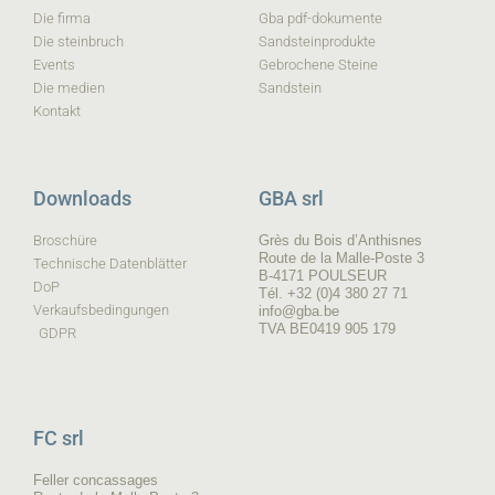
Die firma
Gba pdf-dokumente
Die steinbruch
Sandsteinprodukte
Events
Gebrochene Steine
Die medien
Sandstein
Kontakt
Downloads
GBA srl
Broschüre
Grès du Bois d’Anthisnes
Route de la Malle-Poste 3
Technische Datenblätter
B-4171 POULSEUR
DoP
Tél. +32 (0)4 380 27 71
Verkaufsbedingungen
info@gba.be
TVA BE0419 905 179
GDPR
FC srl
Feller concassages