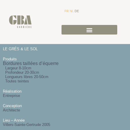
FR
NL
DE
LE GRÉS & LE SOL
Produits
Bordures taillées d’équerre
Largeur 8-10cm
Profondeur 20-30cm
Longueurs libres 20-50cm
Toutes teintes
Réalisation
Entreprise
Conception
Architecte
Lieu – Année
Villers-Sainte-Gertrude 2005