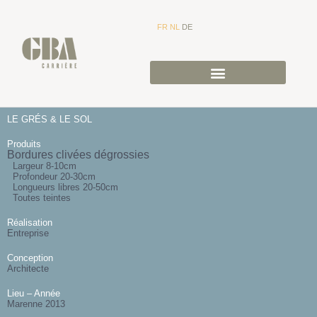
FR
NL
DE
LE GRÉS & LE SOL
Produits
Bordures clivées dégrossies
Largeur 8-10cm
Profondeur 20-30cm
Longueurs libres 20-50cm
Toutes teintes
Réalisation
Entreprise
Conception
Architecte
Lieu – Année
Marenne 2013