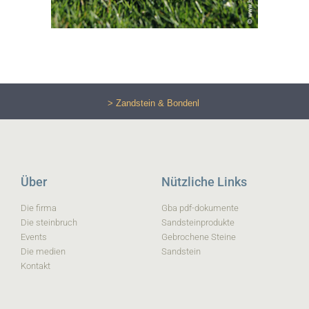
> Zandstein & Bondenl
Über
Nützliche Links
Die firma
Gba pdf-dokumente
Die steinbruch
Sandsteinprodukte
Events
Gebrochene Steine
Die medien
Sandstein
Kontakt