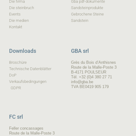
Die firma
Gba pdf-dokumente
Die steinbruch
Sandsteinprodukte
Events
Gebrochene Steine
Die medien
Sandstein
Kontakt
Downloads
GBA srl
Broschüre
Grès du Bois d’Anthisnes
Route de la Malle-Poste 3
Technische Datenblätter
B-4171 POULSEUR
DoP
Tél. +32 (0)4 380 27 71
Verkaufsbedingungen
info@gba.be
TVA BE0419 905 179
GDPR
FC srl
Feller concassages
Route de la Malle-Poste 3